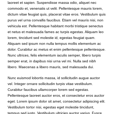
laoreet et sapien. Suspendisse massa odio, aliquet nec
commodo et, venenatis ut velit. Pellentesque mauris lorem,
dictum vitae feugiat quis, placerat vitae eros. Vestibulum quis
purus vel urna convallis faucibus. Etiam vel mauris nisi, non
vehicula est. Pellentesque habitant morbi tristique senectus
et netus et malesuada fames ac turpis egestas. Aliquam leo
lorem, tincidunt sed molestie id, egestas feugiat quam.
Aliquam sed ipsum non nulla tempus mollis elementum ac
dolor. Curabitur ac metus et enim pellentesque pellentesque.
Nunc ultrices, felis elementum iaculis semper, libero turpis
semper erat, in dapibus nisi urna vel mi. Nulla sed nibh
libero. Maecenas a libero mauris, sed malesuada dui.
Nunc euismod lobortis massa, id sollicitudin augue auctor
vel. Integer ornare sollicitudin turpis vitae vestibulum.
Curabitur faucibus ullamcorper lorem sed egestas.
Pellentesque laoreet auctor eros, et consectetur eros auctor
eget. Lorem ipsum dolor sit amet, consectetur adipiscing elit.
Vestibulum tortor nisi, egestas eget molestie tincidunt,
tempus sed justo. Vestibulum ultricies auctor varius. Fusce