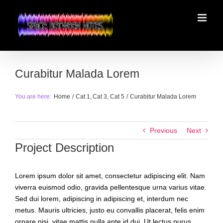
Skip
to
content
Curabitur Malada Lorem
You are here:
Home
Cat 1
Cat 3
Cat 5
Curabitur Malada Lorem
Previous
Next
Project Description
Lorem ipsum dolor sit amet, consectetur adipiscing elit. Nam
viverra euismod odio, gravida pellentesque urna varius vitae.
Sed dui lorem, adipiscing in adipiscing et, interdum nec
metus. Mauris ultricies, justo eu convallis placerat, felis enim
ornare nisi, vitae mattis nulla ante id dui. Ut lectus purus,