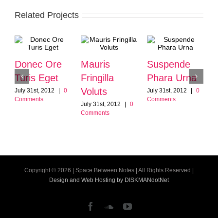
Related Projects
Donec Ore
Mauris
Suspende
Turis Eget
Fringilla
Phara Urna
Voluts
July 31st, 2012
|
0
July 31st, 2012
|
0
Comments
Comments
July 31st, 2012
|
0
Comments
Copyright ©
2026 | Space Between Notes | All Rights Reserved |
Design and Web Hosting by DISKMANdotNet
Facebook
SoundCloud
YouTube